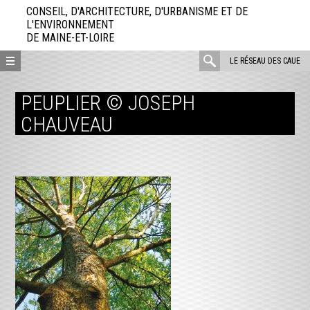
Aller
CONSEIL, D'ARCHITECTURE, D'URBANISME ET DE
directement
L'ENVIRONNEMENT
DE MAINE-ET-LOIRE
au
contenu
rechercher
LE RÉSEAU DES CAUE
:
PEUPLIER © JOSEPH
CHAUVEAU