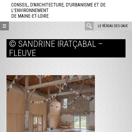
Aller
CONSEIL, D'ARCHITECTURE, D'URBANISME ET DE
directement
L'ENVIRONNEMENT
DE MAINE-ET-LOIRE
au
contenu
rechercher
LE RÉSEAU DES CAUE
:
© SANDRINE IRATÇABAL –
FLEUVE