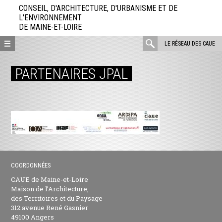
Aller
CONSEIL, D'ARCHITECTURE, D'URBANISME ET DE
directement
L'ENVIRONNEMENT
DE MAINE-ET-LOIRE
au
contenu
rechercher
LE RÉSEAU DES CAUE
:
PARTENAIRES JPAL
COORDONNÉES
CAUE de Maine-et-Loire
Maison de l’Architecture,
des Territoires et du Paysage
312 avenue René Gasnier
49100 Angers