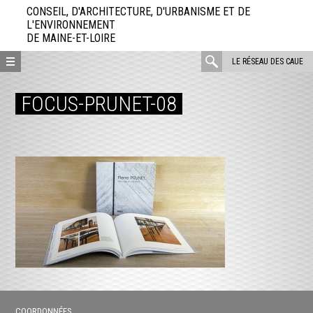
Aller
CONSEIL, D'ARCHITECTURE, D'URBANISME ET DE
directement
L'ENVIRONNEMENT
DE MAINE-ET-LOIRE
au
contenu
rechercher
LE RÉSEAU DES CAUE
:
FOCUS-PRUNET-08
COORDONNÉES