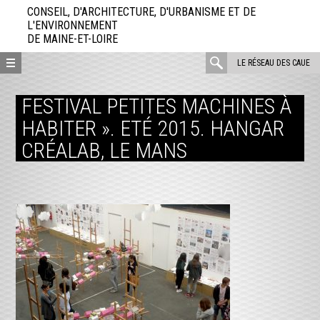
Aller
CONSEIL, D'ARCHITECTURE, D'URBANISME ET DE
directement
L'ENVIRONNEMENT
DE MAINE-ET-LOIRE
au
contenu
rechercher
LE RÉSEAU DES CAUE
:
FESTIVAL PETITES MACHINES À
HABITER ». ETÉ 2015. HANGAR
CRÉALAB, LE MANS