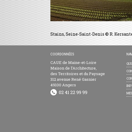
Stains, Seine-Saint-Denis © R. Kersante
COORDONNÉES
NAV
CAUE de Maine-et-Loire
QU
Maison de l’Architecture,
CON
des Territoires et du Paysage
CON
312 avenue René Gasnier
49100 Angers
INF
ME