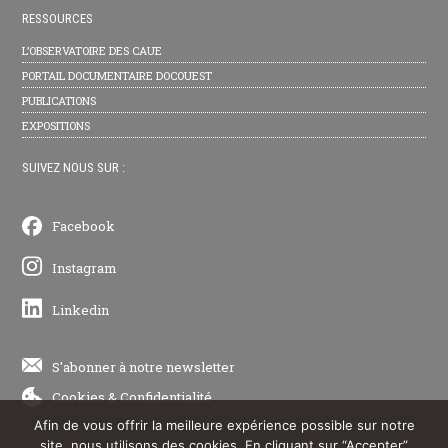
RESSOURCES
L’OBSERVATOIRE DES CAUE
PORTAIL DOCUMENTAIRE DOCOUEST
PUBLICATIONS
EXPOSITIONS
SUIVEZ NOUS SUR :
Facebook
Instagram
Linkedin
S'abonner à notre newsletter
Cookies
&
Confidentialité
Afin de vous offrir la meilleure expérience possible sur notre
site, nous utilisons des cookies. En cliquant sur “Accepter”