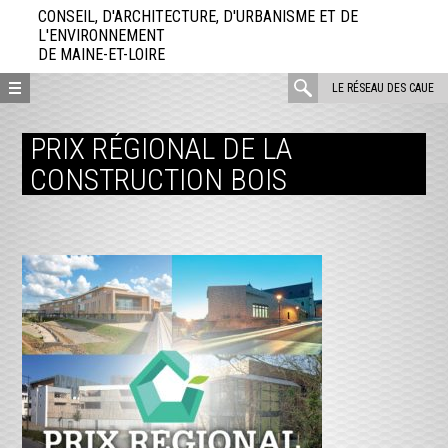
Aller
CONSEIL, D'ARCHITECTURE, D'URBANISME ET DE
directement
L'ENVIRONNEMENT
DE MAINE-ET-LOIRE
au
contenu
rechercher
LE RÉSEAU DES CAUE
:
PRIX RÉGIONAL DE LA
CONSTRUCTION BOIS