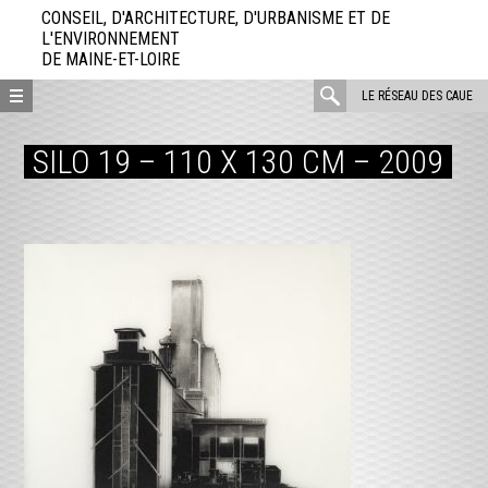
Aller
CONSEIL, D'ARCHITECTURE, D'URBANISME ET DE
directement
L'ENVIRONNEMENT
DE MAINE-ET-LOIRE
au
contenu
rechercher
LE RÉSEAU DES CAUE
:
SILO 19 – 110 X 130 CM – 2009