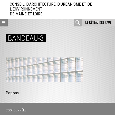
Aller
CONSEIL, D'ARCHITECTURE, D'URBANISME ET DE
directement
L'ENVIRONNEMENT
DE MAINE-ET-LOIRE
au
contenu
rechercher
LE RÉSEAU DES CAUE
:
BANDEAU-3
Pappas
COORDONNÉES