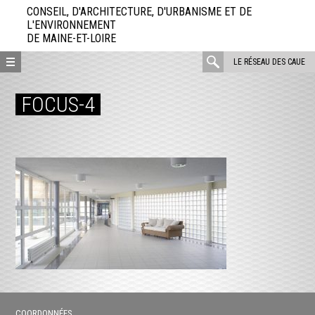
Aller
CONSEIL, D'ARCHITECTURE, D'URBANISME ET DE
directement
L'ENVIRONNEMENT
DE MAINE-ET-LOIRE
au
contenu
rechercher
LE RÉSEAU DES CAUE
:
FOCUS-4
COORDONNÉES