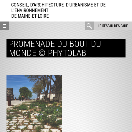
Aller
CONSEIL, D'ARCHITECTURE, D'URBANISME ET DE
directement
L'ENVIRONNEMENT
DE MAINE-ET-LOIRE
au
contenu
rechercher
LE RÉSEAU DES CAUE
:
PROMENADE DU BOUT DU
MONDE © PHYTOLAB