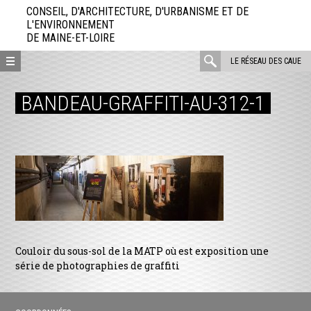
Aller
CONSEIL, D'ARCHITECTURE, D'URBANISME ET DE
directement
L'ENVIRONNEMENT
DE MAINE-ET-LOIRE
au
contenu
rechercher
LE RÉSEAU DES CAUE
:
BANDEAU-GRAFFITI-AU-312-1
Couloir du sous-sol de la MATP où est exposition une
série de photographies de graffiti