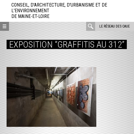
Aller
CONSEIL, D'ARCHITECTURE, D'URBANISME ET DE
directement
L'ENVIRONNEMENT
DE MAINE-ET-LOIRE
au
contenu
rechercher
LE RÉSEAU DES CAUE
:
EXPOSITION “GRAFFITIS AU 312”