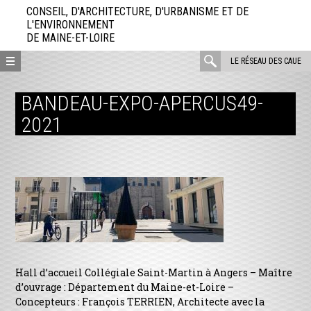
Aller
CONSEIL, D'ARCHITECTURE, D'URBANISME ET DE
directement
L'ENVIRONNEMENT
DE MAINE-ET-LOIRE
au
contenu
rechercher
LE RÉSEAU DES CAUE
:
BANDEAU-EXPO-APERCUS49-
2021
Hall d’accueil Collégiale Saint-Martin à Angers – Maître
d’ouvrage : Département du Maine-et-Loire –
Concepteurs : François TERRIEN, Architecte avec la