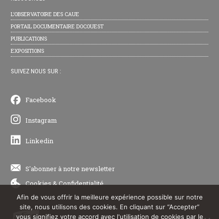
L’OBSERVATOIRE DES CAUE
PORTAIL DOCUMENTAIRE DOCOUEST
PUBLICATIONS
EXPOSITIONS
SUIVEZ NOUS SUR :
Facebook
Instagram
Linkedin
S'abonner à notre newsletter
Cookies
&
Confidentialité
Afin de vous offrir la meilleure expérience possible sur notre
site, nous utilisons des cookies. En cliquant sur “Accepter”
vous signifiez votre accord avec l'utilisation de cookies par le