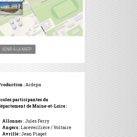
VENIR À LA MATP
Production :
Ardepa
Écoles participantes du
département de Maine-et-Loire :
Allonne
s : Jules Ferry
Angers :
Lareveillière /
Voltaire
Avrillé :
Jean Piaget