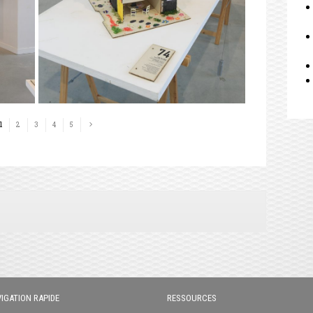
1
2
3
4
5
IGATION RAPIDE
RESSOURCES