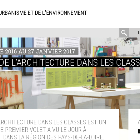
'URBANISME ET DE L'ENVIRONNEMENT
rech
:
E 2016 AU 27 JANVIER 2017
E L’ARCHITECTURE DANS LES CLASS
ARCHITECTURE DANS LES CLASSES EST UN
E PREMIER VOLET A VU LE JOUR À
 DANS LA RÉGION DES PAYS-DE-LA-LOIRE.