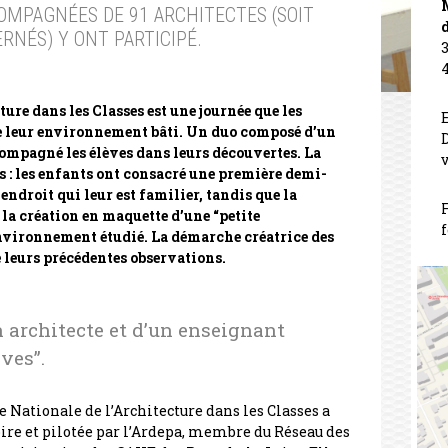
OMPAGNÉES DE 91 ARCHITECTES (SOIT
d
RNÉS) Y ONT PARTICIPÉ.
ure dans les Classes est une journée que les
de leur environnement bâti. Un duo composé d’un
D
compagné les élèves dans leurs découvertes. La
s : les enfants ont consacré une première demi-
 endroit qui leur est familier, tandis que la
 la création en maquette d’une “petite
f
’environnement étudié. La démarche créatrice des
e leurs précédentes observations.
architecte et d’un enseignant
ves”.
ée Nationale de l’Architecture dans les Classes a
ire et pilotée par l’Ardepa, membre du Réseau des