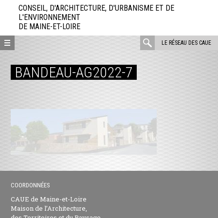
Aller
CONSEIL, D'ARCHITECTURE, D'URBANISME ET DE
directement
L'ENVIRONNEMENT
DE MAINE-ET-LOIRE
au
contenu
rechercher
LE RÉSEAU DES CAUE
:
BANDEAU-AG2022-7
COORDONNÉES
CAUE de Maine-et-Loire
Maison de l’Architecture,
des Territoires et du Paysage