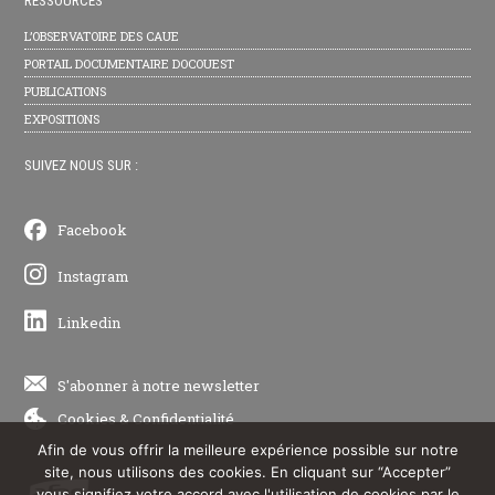
RESSOURCES
L’OBSERVATOIRE DES CAUE
PORTAIL DOCUMENTAIRE DOCOUEST
PUBLICATIONS
EXPOSITIONS
SUIVEZ NOUS SUR :
Facebook
Instagram
Linkedin
S'abonner à notre newsletter
Cookies
&
Confidentialité
Afin de vous offrir la meilleure expérience possible sur notre
site, nous utilisons des cookies. En cliquant sur “Accepter”
vous signifiez votre accord avec l'utilisation de cookies par le