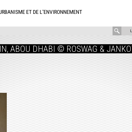
'URBANISME ET DE L'ENVIRONNEMENT
rech
:
 AIN, ABOU DHABI © ROSWAG & JANK