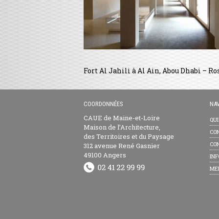
Fort Al Jahili à Al Ain, Abou Dhabi –
COORDONNÉES
NAV
CAUE de Maine-et-Loire
QU
Maison de l’Architecture,
CON
des Territoires et du Paysage
CON
312 avenue René Gasnier
49100 Angers
INF
ME