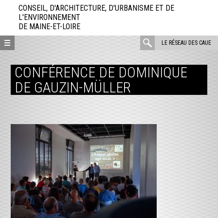
Aller
CONSEIL, D'ARCHITECTURE, D'URBANISME ET DE
directement
L'ENVIRONNEMENT
DE MAINE-ET-LOIRE
au
contenu
rechercher
LE RÉSEAU DES CAUE
:
CONFÉRENCE DE DOMINIQUE
DE GAUZIN-MÜLLER