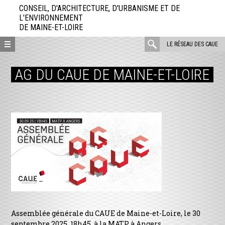
Aller
CONSEIL, D'ARCHITECTURE, D'URBANISME ET DE
directement
L'ENVIRONNEMENT
DE MAINE-ET-LOIRE
au
contenu
rechercher
LE RÉSEAU DES CAUE
:
AG DU CAUE DE MAINE-ET-LOIRE
Assemblée générale du CAUE de Maine-et-Loire, le 30
septembre 2025, 18h45, à la MATP à Angers.