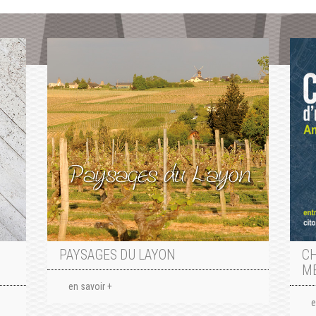
PAYSAGES DU LAYON
C
M
en savoir +
e