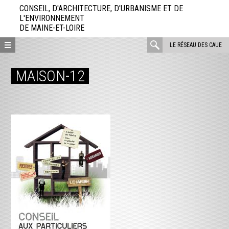
Aller
CONSEIL, D'ARCHITECTURE, D'URBANISME ET DE
directement
L'ENVIRONNEMENT
DE MAINE-ET-LOIRE
au
contenu
rechercher
LE RÉSEAU DES CAUE
:
MAISON-12