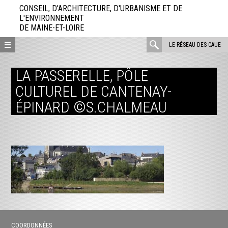
Aller
CONSEIL, D'ARCHITECTURE, D'URBANISME ET DE
directement
L'ENVIRONNEMENT
DE MAINE-ET-LOIRE
au
contenu
rechercher
LE RÉSEAU DES CAUE
:
LA PASSERELLE, PÔLE
CULTUREL DE CANTENAY-
ÉPINARD ©S.CHALMEAU
COORDONNÉES