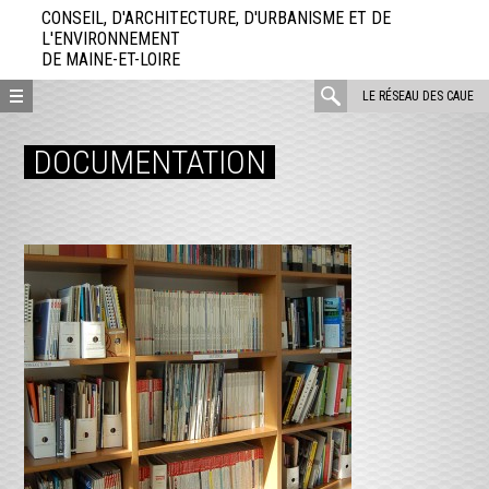
Aller
CONSEIL, D'ARCHITECTURE, D'URBANISME ET DE
directement
L'ENVIRONNEMENT
DE MAINE-ET-LOIRE
au
contenu
rechercher
LE RÉSEAU DES CAUE
:
DOCUMENTATION