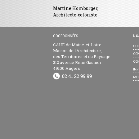
Martine Homburger,
Architecte-coloriste
COORDONNÉES
NAV
CAUE de Maine-et-Loire
QU
Maison de l’Architecture,
CON
des Territoires et du Paysage
CON
312 avenue René Gasnier
49100 Angers
INF
ME