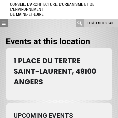
Aller
CONSEIL, D'ARCHITECTURE, D'URBANISME ET DE
directement
L'ENVIRONNEMENT
DE MAINE-ET-LOIRE
au
contenu
rechercher
LE RÉSEAU DES CAUE
:
Events at this location
1 PLACE DU TERTRE
SAINT-LAURENT, 49100
ANGERS
UPCOMING EVENTS