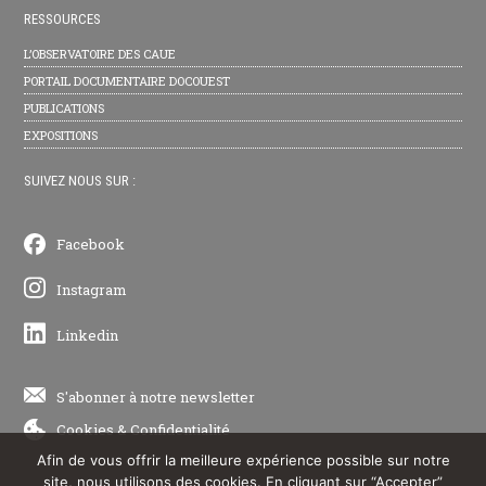
RESSOURCES
L’OBSERVATOIRE DES CAUE
PORTAIL DOCUMENTAIRE DOCOUEST
PUBLICATIONS
EXPOSITIONS
SUIVEZ NOUS SUR :
Facebook
Instagram
Linkedin
S'abonner à notre newsletter
Cookies
&
Confidentialité
Afin de vous offrir la meilleure expérience possible sur notre
site, nous utilisons des cookies. En cliquant sur “Accepter”