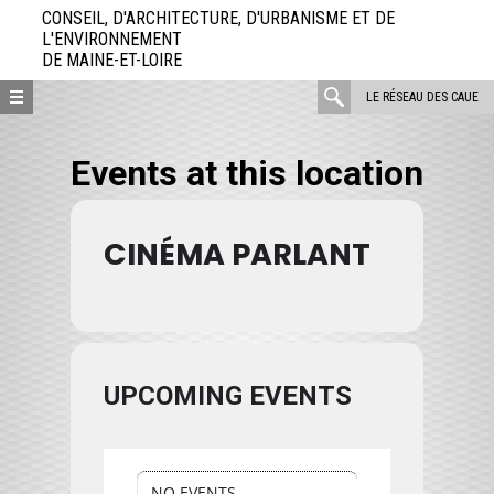
Aller
CONSEIL, D'ARCHITECTURE, D'URBANISME ET DE
directement
L'ENVIRONNEMENT
DE MAINE-ET-LOIRE
au
contenu
rechercher
LE RÉSEAU DES CAUE
:
Events at this location
CINÉMA PARLANT
UPCOMING EVENTS
NO EVENTS