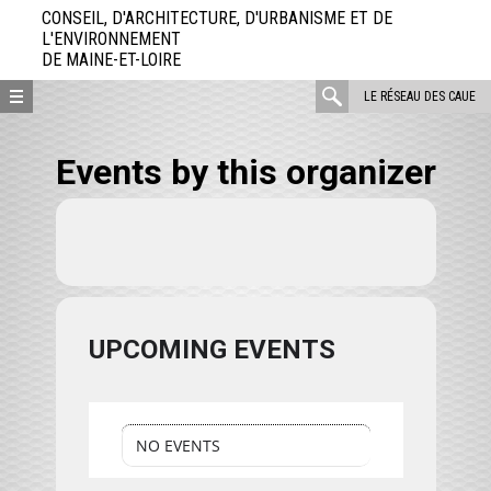
Aller
CONSEIL, D'ARCHITECTURE, D'URBANISME ET DE
directement
L'ENVIRONNEMENT
DE MAINE-ET-LOIRE
au
contenu
rechercher
LE RÉSEAU DES CAUE
:
Events by this organizer
UPCOMING EVENTS
NO EVENTS