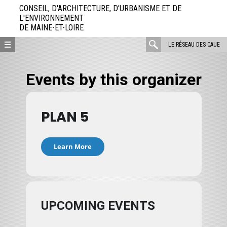
Aller
CONSEIL, D'ARCHITECTURE, D'URBANISME ET DE
directement
L'ENVIRONNEMENT
DE MAINE-ET-LOIRE
au
contenu
rechercher
LE RÉSEAU DES CAUE
:
Events by this organizer
PLAN 5
Learn More
UPCOMING EVENTS