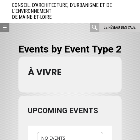
Aller
CONSEIL, D'ARCHITECTURE, D'URBANISME ET DE
directement
L'ENVIRONNEMENT
DE MAINE-ET-LOIRE
au
contenu
rechercher
LE RÉSEAU DES CAUE
:
Events by Event Type 2
À VIVRE
UPCOMING EVENTS
NO EVENTS