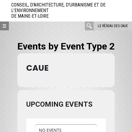
Aller
CONSEIL, D'ARCHITECTURE, D'URBANISME ET DE
directement
L'ENVIRONNEMENT
DE MAINE-ET-LOIRE
au
contenu
rechercher
LE RÉSEAU DES CAUE
:
Events by Event Type 2
CAUE
UPCOMING EVENTS
NO EVENTS