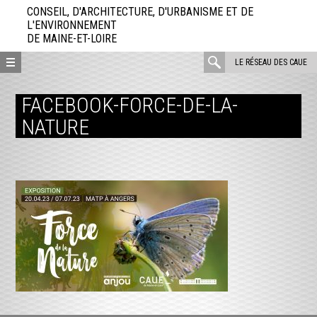
Aller
CONSEIL, D'ARCHITECTURE, D'URBANISME ET DE
directement
L'ENVIRONNEMENT
DE MAINE-ET-LOIRE
au
contenu
rechercher
LE RÉSEAU DES CAUE
:
FACEBOOK-FORCE-DE-LA-
NATURE