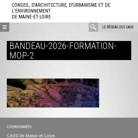
Aller
CONSEIL, D'ARCHITECTURE, D'URBANISME ET DE
directement
L'ENVIRONNEMENT
DE MAINE-ET-LOIRE
au
contenu
rechercher
LE RÉSEAU DES CAUE
:
BANDEAU-2026-FORMATION-
MOP-2
COORDONNÉES
CAUE de Maine-et-Loire