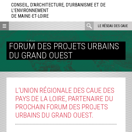
Aller
CONSEIL, D'ARCHITECTURE, D'URBANISME ET DE
directement
L'ENVIRONNEMENT
DE MAINE-ET-LOIRE
au
contenu
rechercher
LE RÉSEAU DES CAUE
:
FORUM DES PROJETS URBAINS
DU GRAND OUEST
L’UNION RÉGIONALE DES CAUE DES
PAYS DE LA LOIRE, PARTENAIRE DU
PROCHAIN FORUM DES PROJETS
URBAINS DU GRAND OUEST.