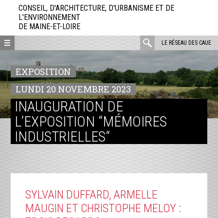
Aller
CONSEIL, D'ARCHITECTURE, D'URBANISME ET DE
directement
L'ENVIRONNEMENT
DE MAINE-ET-LOIRE
au
contenu
rechercher
LE RÉSEAU DES CAUE
:
EXPOSITION
LUNDI 20 NOVEMBRE 2023
INAUGURATION DE
L’EXPOSITION “MÉMOIRES
INDUSTRIELLES“
SYLVAIN DUFFARD, ARMELLE
MAUGIN ET CHRISTOPHE MELOY :