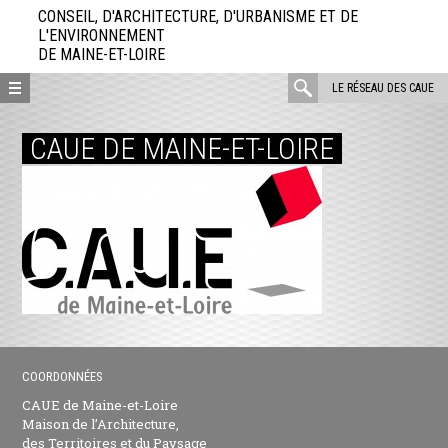
Aller
CONSEIL, D'ARCHITECTURE, D'URBANISME ET DE
directement
L'ENVIRONNEMENT
DE MAINE-ET-LOIRE
au
contenu
rechercher
LE RÉSEAU DES CAUE
:
CAUE DE MAINE-ET-LOIRE
COORDONNÉES
CAUE de Maine-et-Loire
Maison de l’Architecture,
des Territoires et du Paysage