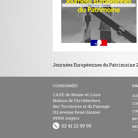
Journées Européennes du Patrimoine 
COORDONNÉES
NAV
CAUE de Maine-et-Loire
QU
Maison de l’Architecture,
CON
des Territoires et du Paysage
CON
312 avenue René Gasnier
49100 Angers
INF
ME