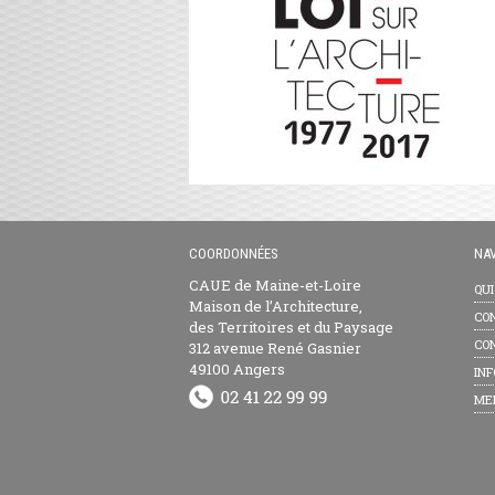
COORDONNÉES
NAV
CAUE de Maine-et-Loire
QU
Maison de l’Architecture,
CON
des Territoires et du Paysage
CON
312 avenue René Gasnier
49100 Angers
INF
ME