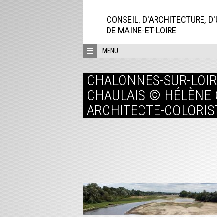
Aller
directement
CONSEIL, D'ARCHITECTURE, D
au
DE MAINE-ET-LOIRE
contenu
MENU
CHALONNES-SUR-LOIRE
CHAULAIS © HÉLÈNE 
ARCHITECTE-COLORIST