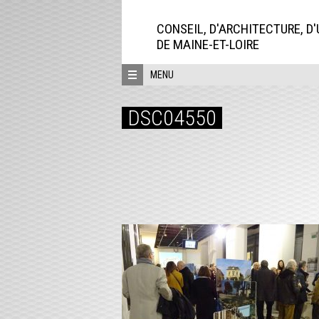
Aller
directement
CONSEIL, D'ARCHITECTURE, D
au
DE MAINE-ET-LOIRE
contenu
MENU
DSC04550