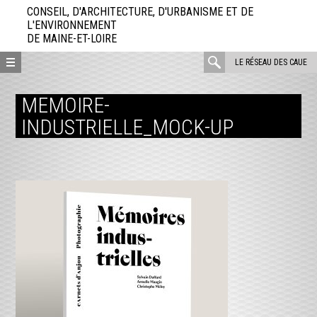
Aller
CONSEIL, D'ARCHITECTURE, D'URBANISME ET DE
directement
L'ENVIRONNEMENT
DE MAINE-ET-LOIRE
au
contenu
rechercher
LE RÉSEAU DES CAUE
:
MEMOIRE-
INDUSTRIELLE_MOCK-UP