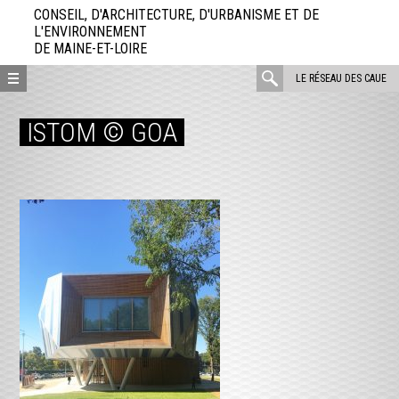
Aller
CONSEIL, D'ARCHITECTURE, D'URBANISME ET DE
directement
L'ENVIRONNEMENT
DE MAINE-ET-LOIRE
au
contenu
rechercher
LE RÉSEAU DES CAUE
:
ISTOM © GOA