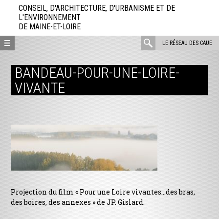
Aller
CONSEIL, D'ARCHITECTURE, D'URBANISME ET DE
directement
L'ENVIRONNEMENT
DE MAINE-ET-LOIRE
au
contenu
rechercher
LE RÉSEAU DES CAUE
:
BANDEAU-POUR-UNE-LOIRE-
VIVANTE
Projection du film « Pour une Loire vivantes…des bras,
des boires, des annexes » de JP. Gislard.