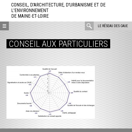
Aller
CONSEIL, D'ARCHITECTURE, D'URBANISME ET DE
directement
L'ENVIRONNEMENT
DE MAINE-ET-LOIRE
au
contenu
rechercher
LE RÉSEAU DES CAUE
:
CONSEIL AUX PARTICULIERS