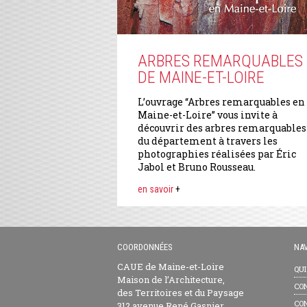
ARBRES REMARQUABLES
DE MAINE-ET-LOIRE
L’ouvrage “Arbres remarquables en
Maine-et-Loire” vous invite à
découvrir des arbres remarquables
du département à travers les
photographies réalisées par Éric
Jabol et Bruno Rousseau.
en savoir
+
COORDONNÉES
NAV
CAUE de Maine-et-Loire
QU
Maison de l’Architecture,
CON
des Territoires et du Paysage
CON
312 avenue René Gasnier