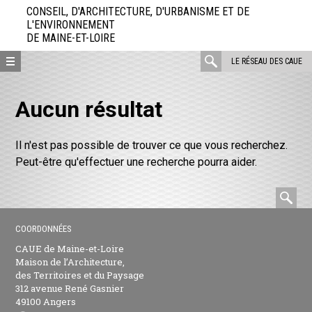
Aller
CONSEIL, D'ARCHITECTURE, D'URBANISME ET DE
directement
L'ENVIRONNEMENT
DE MAINE-ET-LOIRE
au
contenu
rechercher
LE RÉSEAU DES CAUE
:
Aucun résultat
Il n'est pas possible de trouver ce que vous recherchez.
Peut-être qu'effectuer une recherche pourra aider.
rec
:
COORDONNÉES
CAUE de Maine-et-Loire
Maison de l’Architecture,
des Territoires et du Paysage
312 avenue René Gasnier
49100 Angers