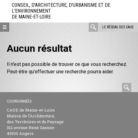
Aller
CONSEIL, D'ARCHITECTURE, D'URBANISME ET DE
directement
L'ENVIRONNEMENT
DE MAINE-ET-LOIRE
au
contenu
rechercher
LE RÉSEAU DES CAUE
:
Aucun résultat
Il n'est pas possible de trouver ce que vous recherchez.
Peut-être qu'effectuer une recherche pourra aider.
rec
:
COORDONNÉES
CAUE de Maine-et-Loire
Maison de l’Architecture,
des Territoires et du Paysage
312 avenue René Gasnier
49100 Angers