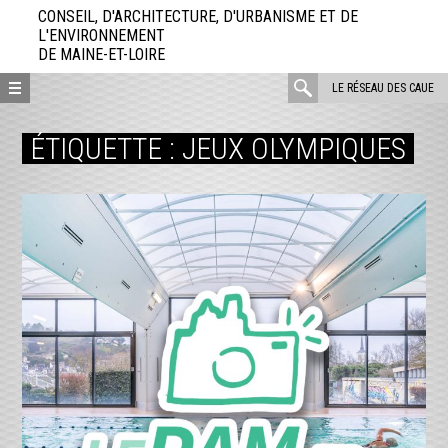
Aller
CONSEIL, D'ARCHITECTURE, D'URBANISME ET DE
directement
L'ENVIRONNEMENT
DE MAINE-ET-LOIRE
au
contenu
rechercher
LE RÉSEAU DES CAUE
:
ÉTIQUETTE :
JEUX OLYMPIQUES