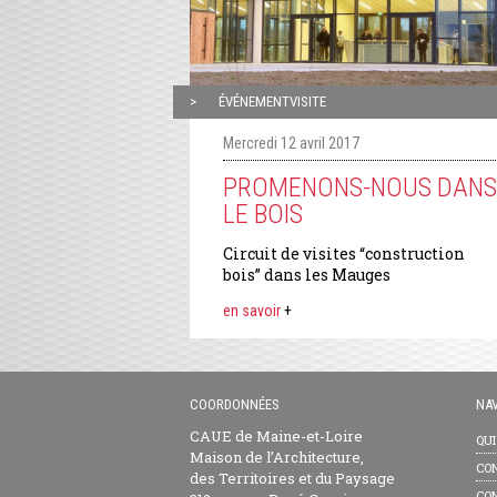
ÉVÉNEMENTVISITE
Mercredi 12 avril 2017
PROMENONS-NOUS DANS
LE BOIS
Circuit de visites “construction
bois” dans les Mauges
en savoir
+
COORDONNÉES
NAV
CAUE de Maine-et-Loire
QU
Maison de l’Architecture,
CON
des Territoires et du Paysage
CON